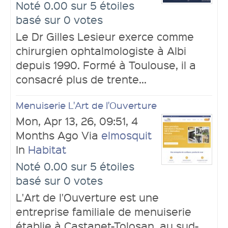
Noté 0.00 sur 5 étoiles
basé sur 0 votes
Soumettre un lien
Le Dr Gilles Lesieur exerce comme
chirurgien ophtalmologiste à Albi
depuis 1990. Formé à Toulouse, il a
consacré plus de trente...
Menuiserie L'Art de l'Ouverture
Mon, Apr 13, 26, 09:51, 4
Connexion
Months Ago Via
elmosquit
In
Habitat
Noté 0.00 sur 5 étoiles
basé sur 0 votes
L'Art de l'Ouverture est une
entreprise familiale de menuiserie
Ouvrir un compte
établie à Castanet-Tolosan, au sud-