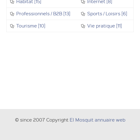
Habitat [15]
Internet [8]
Professionnels / B2B [13]
Sports / Loisirs [6]
Tourisme [10]
Vie pratique [11]
© since 2007 Copyright
El Mosquit annuaire web