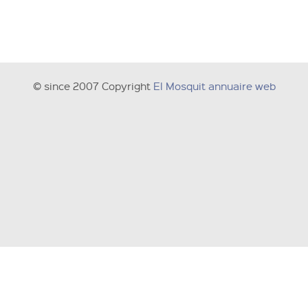
© since 2007 Copyright
El Mosquit annuaire web