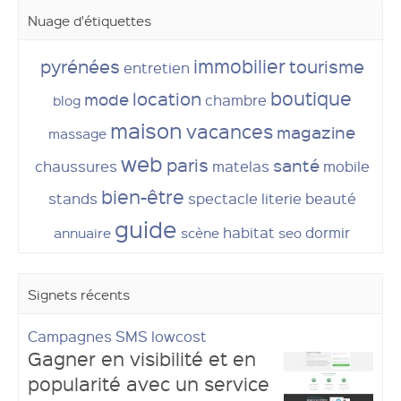
Nuage d'étiquettes
immobilier
pyrénées
tourisme
entretien
boutique
location
mode
chambre
blog
maison
vacances
magazine
massage
web
paris
santé
chaussures
matelas
mobile
bien-être
stands
spectacle
literie
beauté
guide
habitat
dormir
annuaire
scène
seo
Signets récents
Campagnes SMS lowcost
Gagner en visibilité et en
popularité avec un service