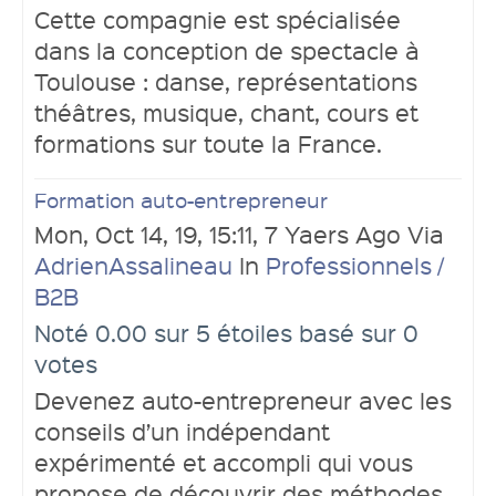
Cette compagnie est spécialisée
Soumettre un lien
dans la conception de spectacle à
Toulouse : danse, représentations
théâtres, musique, chant, cours et
formations sur toute la France.
Formation auto-entrepreneur
Mon, Oct 14, 19, 15:11, 7 Yaers Ago Via
Connexion
AdrienAssalineau
In
Professionnels /
B2B
Noté 0.00 sur 5 étoiles basé sur 0
votes
Devenez auto-entrepreneur avec les
conseils d’un indépendant
Ouvrir un compte
expérimenté et accompli qui vous
propose de découvrir des méthodes