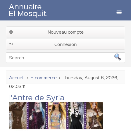
Annuaire
El Mosquit
Auteurs
Nouveau compte
Soumettre un lien
Connexion
Contactez-nous
Accueil
E-commerce
Thursday, August 6, 2026,
02:03:11
l'Antre de Syria
Connexion