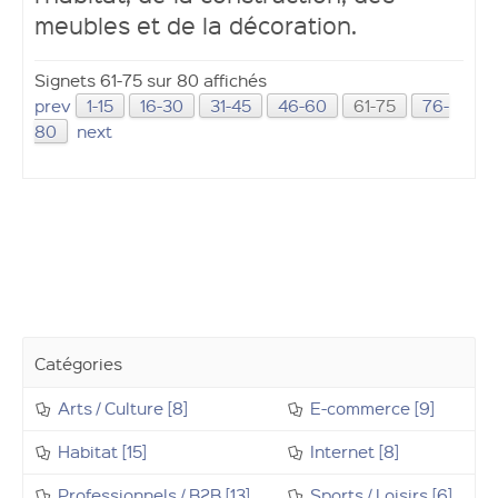
meubles et de la décoration.
Signets 61-75 sur 80 affichés
prev
1-15
16-30
31-45
46-60
61-75
76-
80
next
Catégories
Arts / Culture [8]
E-commerce [9]
Habitat [15]
Internet [8]
Professionnels / B2B [13]
Sports / Loisirs [6]