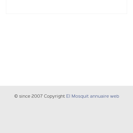
© since 2007 Copyright
El Mosquit annuaire web