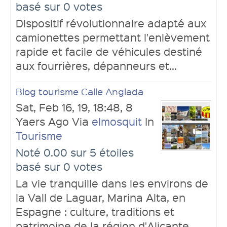
basé sur 0 votes
Dispositif révolutionnaire adapté aux
camionettes permettant l'enlèvement
rapide et facile de véhicules destiné
aux fourrières, dépanneurs et...
Connexion
Blog tourisme Calle Anglada
Sat, Feb 16, 19, 18:48, 8
Yaers Ago Via
elmosquit
In
Tourisme
Noté 0.00 sur 5 étoiles
basé sur 0 votes
La vie tranquille dans les environs de
Ouvrir un compte
la Vall de Laguar, Marina Alta, en
Espagne : culture, traditions et
patrimoine de la région d'Alicante.