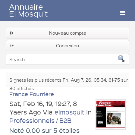
Annuaire
El Mosquit
Auteurs
Nouveau compte
Connexion
Contactez-nous
Signets les plus récents Fri, Aug 7, 26, 05:34, 61-75 sur
80 affichés
France Fourrière
Sat, Feb 16, 19, 19:27, 8
Yaers Ago Via
elmosquit
In
Professionnels / B2B
Soumettre un lien
Noté 0.00 sur 5 étoiles