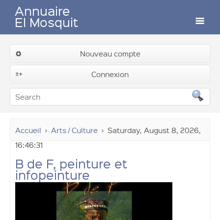
Annuaire
El Mosquit
Auteurs
Nouveau compte
Soumettre un lien
Connexion
Contactez-nous
Accueil
Arts / Culture
Saturday, August 8, 2026,
16:46:31
B de F, peinture et
Connexion
infopeinture