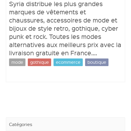
Syria distribue les plus grandes
marques de vêtements et
chaussures, accessoires de mode et
bijoux de style retro, gothique, cyber
Ouvrir un compte
punk et rock. Toutes les modes
alternatives aux meilleurs prix avec la
livraison gratuite en France....
mode
gothique
ecommerce
boutique
Catégories