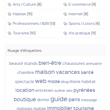
Arts / Culture
[8]
E-commerce
[9]
Habitat
[15]
Internet
[8]
Professionnels / B2B
[13]
Sports / Loisirs
[6]
Tourisme
[10]
Vie pratique
[11]
Nuage d'étiquettes
bien-être
beauté
stands
chaussures
annuaire
maison
vacances
santé
chambre
web
mode
spectacle
literie
habitat
blog
location
pyrénées
entretien
scène
seo
guide
boutique
paris
dormir
massage
immobilier
tourisme
matelas
mobile