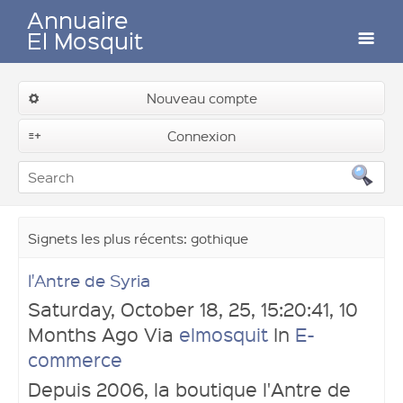
Annuaire
El Mosquit
Auteurs
Nouveau compte
Connexion
Soumettre un lien
Contactez-nous
Signets les plus récents: gothique
l'Antre de Syria
Saturday, October 18, 25, 15:20:41, 10
Connexion
Months Ago Via
elmosquit
In
E-
commerce
Depuis 2006, la boutique l'Antre de