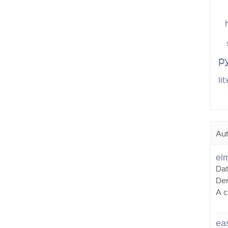
p
li
Au
el
Dat
Der
A c
ea