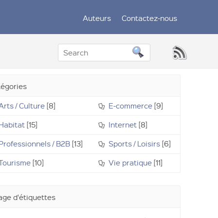
Auteurs
Contactez-nous
égories
Arts / Culture
[8]
E-commerce
[9]
Habitat
[15]
Internet
[8]
Professionnels / B2B
[13]
Sports / Loisirs
[6]
Tourisme
[10]
Vie pratique
[11]
ge d'étiquettes