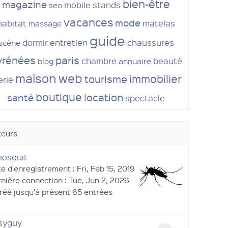
bien-être
magazine
mobile
stands
seo
vacances
mode
habitat
matelas
massage
guide
dormir
entretien
chaussures
scène
yrénées
paris
chambre
beauté
blog
annuaire
maison
web
immobilier
tourisme
terie
boutique
location
santé
spectacle
teurs
mosquit
e d'enregistrement : Fri, Feb 15, 2019
nière connection : Tue, Jun 2, 2026
réé jusqu'à présent 65 entrées
syguy