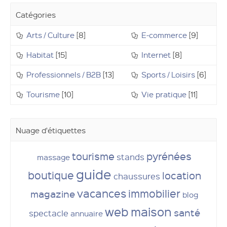
Catégories
Arts / Culture
[8]
E-commerce
[9]
Ouvrir un compte
Habitat
[15]
Internet
[8]
Professionnels / B2B
[13]
Sports / Loisirs
[6]
Tourisme
[10]
Vie pratique
[11]
Nuage d'étiquettes
tourisme
pyrénées
stands
massage
guide
boutique
location
chaussures
vacances
immobilier
magazine
blog
web
maison
santé
spectacle
annuaire