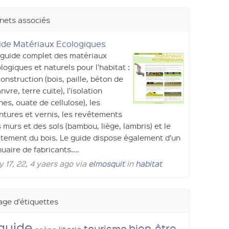
nets associés
ide Matériaux Ecologiques
guide complet des matériaux
logiques et naturels pour l'habitat :
construction (bois, paille, béton de
nvre, terre cuite), l'isolation
ines, ouate de cellulose), les
ntures et vernis, les revêtements
 murs et des sols (bambou, liège, lambris) et le
itement du bois. Le guide dispose également d'un
uaire de fabricants....
 17, 22, 4 yaers ago via
elmosquit
in
habitat
ge d'étiquettes
guide
bien-être
tourisme