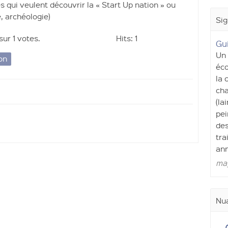
 qui veulent découvrir la « Start Up nation » ou
, archéologie)
Sig
 sur
1 votes.
Hits: 1
Gu
Un 
on
éco
la 
cha
(la
pei
des
tra
ann
may
Nua