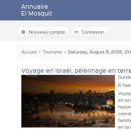
Annuaire
El Mosquit
Nouveau compte
Connexion
Accueil
Tourisme
Saturday, August 8, 2026, 01
Voyage en Israël, pèlerinage en terr
Sunday
Soumettre un lien
6 Yae
Voyage
en Isr
histor
coordi
famill
en Isr