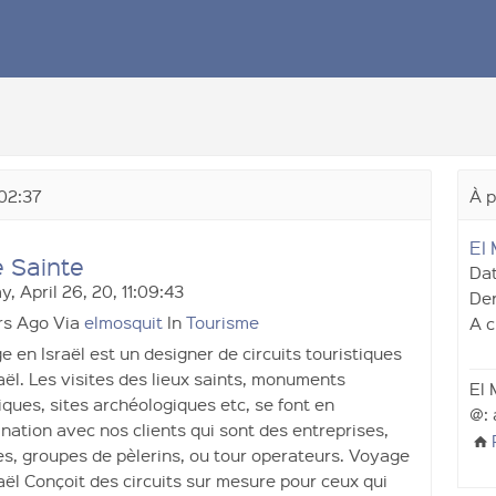
:02:37
À p
El
e Sainte
Dat
, April 26, 20, 11:09:43
Der
rs Ago Via
elmosquit
In
Tourisme
A c
 en Israël est un designer de circuits touristiques
aël. Les visites des lieux saints, monuments
El 
iques, sites archéologiques etc, se font en
@:
nation avec nos clients qui sont des entreprises,
es, groupes de pèlerins, ou tour operateurs. Voyage
aël Conçoit des circuits sur mesure pour ceux qui