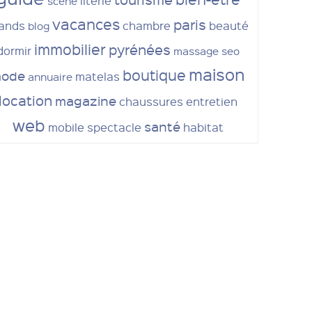
literie
scène
vacances
paris
ands
chambre
beauté
blog
immobilier
pyrénées
dormir
massage
seo
maison
boutique
ode
matelas
annuaire
location
magazine
chaussures
entretien
web
santé
mobile
spectacle
habitat