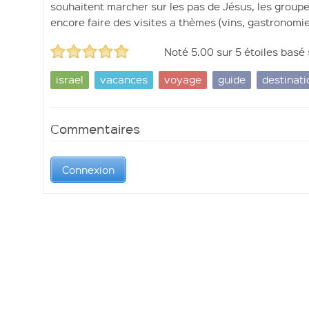
souhaitent marcher sur les pas de Jésus, les groupes
encore faire des visites a thèmes (vins, gastronomie
Noté
5.00
sur
5
étoiles basé
israel
vacances
voyage
guide
destinati
Commentaires
Connexion
Connexion
Ouvrir un compte