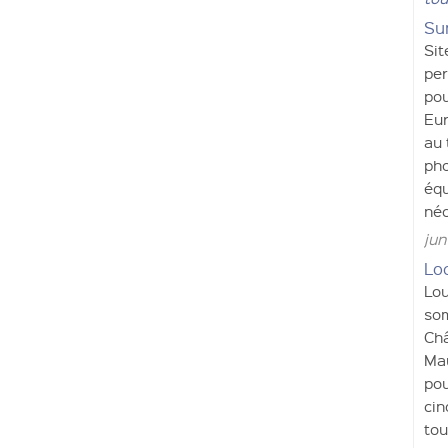
Su
Sit
per
pou
Eur
au 
pho
équ
néc
jun
Loc
Lou
som
Châ
Mau
pou
cin
tou