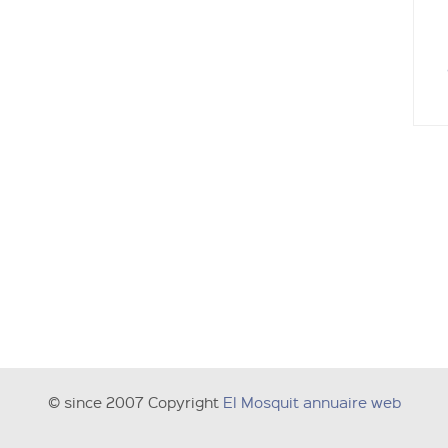
© since 2007 Copyright
El Mosquit annuaire web