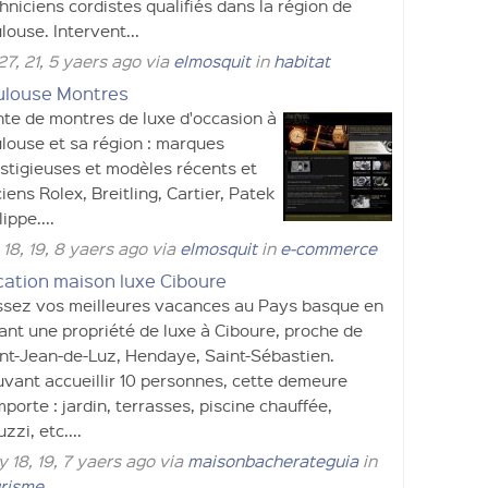
hniciens cordistes qualifiés dans la région de
louse. Intervent...
 27, 21, 5 yaers ago via
elmosquit
in
habitat
ulouse Montres
te de montres de luxe d'occasion à
louse et sa région : marques
stigieuses et modèles récents et
iens Rolex, Breitling, Cartier, Patek
lippe....
 18, 19, 8 yaers ago via
elmosquit
in
e-commerce
cation maison luxe Ciboure
sez vos meilleures vacances au Pays basque en
ant une propriété de luxe à Ciboure, proche de
nt-Jean-de-Luz, Hendaye, Saint-Sébastien.
vant accueillir 10 personnes, cette demeure
porte : jardin, terrasses, piscine chauffée,
uzzi, etc....
 18, 19, 7 yaers ago via
maisonbacherateguia
in
risme