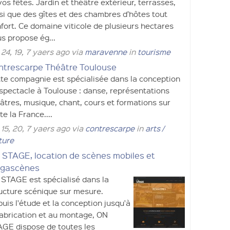
vos fêtes. Jardin et théâtre extérieur, terrasses,
si que des gîtes et des chambres d’hôtes tout
fort. Ce domaine viticole de plusieurs hectares
s propose ég...
 24, 19, 7 yaers ago via
maravenne
in
tourisme
ntrescarpe Théâtre Toulouse
te compagnie est spécialisée dans la conception
spectacle à Toulouse : danse, représentations
âtres, musique, chant, cours et formations sur
te la France....
 15, 20, 7 yaers ago via
contrescarpe
in
arts /
ture
 STAGE, location de scènes mobiles et
gascènes
STAGE est spécialisé dans la
ucture scénique sur mesure.
uis l'étude et la conception jusqu'à
fabrication et au montage, ON
GE dispose de toutes les