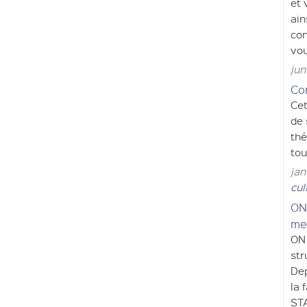
et 
ain
con
vou
jun
Co
Cet
de 
thé
tou
jan
cul
ON
me
ON 
str
Dep
la 
STA