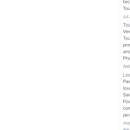
tec
Tou
jul
To
Ven
Tou
pre
anc
Phi
feb
Lo
Pas
lou
Sai
Pou
com
jac
may
tou