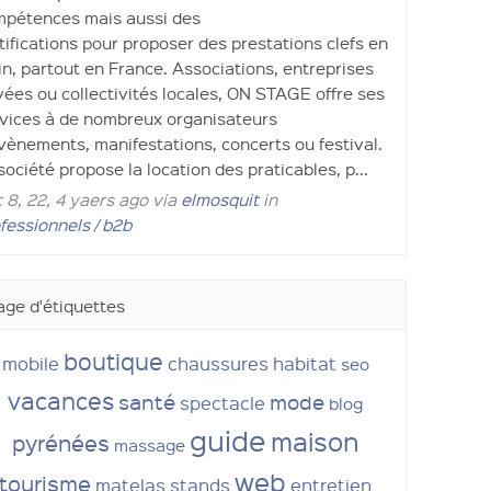
pétences mais aussi des
tifications pour proposer des prestations clefs en
n, partout en France. Associations, entreprises
vées ou collectivités locales, ON STAGE offre ses
vices à de nombreux organisateurs
vènements, manifestations, concerts ou festival.
société propose la location des praticables, p...
 8, 22, 4 yaers ago via
elmosquit
in
fessionnels / b2b
ge d'étiquettes
boutique
mobile
chaussures
habitat
seo
vacances
santé
mode
spectacle
blog
guide
maison
pyrénées
massage
web
tourisme
matelas
stands
entretien