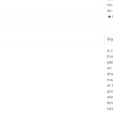
rec
du 
Sig
A.C
Ent
bât
en 
éta
maÃ
et 
pos
d'e
fen
lut