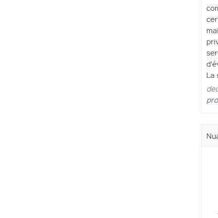
com
cer
mai
pri
ser
d'é
La 
dec
pro
Nua