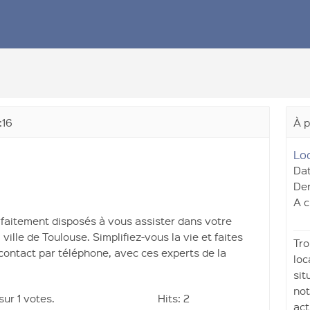
:16
À p
Lo
Dat
Der
A c
rfaitement disposés à vous assister dans votre
ille de Toulouse. Simplifiez-vous la vie et faites
Tro
ontact par téléphone, avec ces experts de la
loc
sit
not
 sur
1 votes.
Hits: 2
act