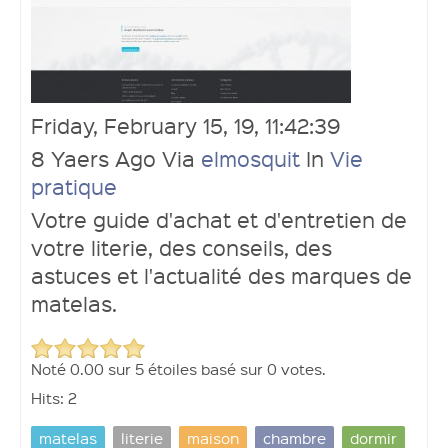
Friday, February 15, 19, 11:42:39
8 Yaers Ago Via
elmosquit
In
Vie
Ouvrir un compte
pratique
Votre guide d'achat et d'entretien de
votre literie, des conseils, des
astuces et l'actualité des marques de
matelas.
Noté
0.00
sur
5
étoiles basé sur
0 votes.
Hits: 2
matelas
literie
maison
chambre
dormir