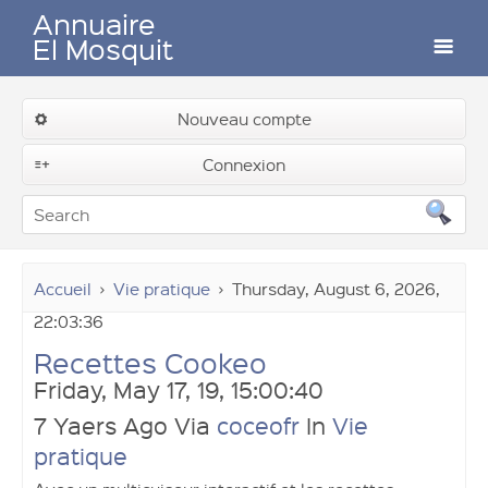
Annuaire
El Mosquit
Auteurs
Nouveau compte
Connexion
Soumettre un lien
Contactez-nous
Accueil
Vie pratique
Thursday, August 6, 2026,
22:03:36
Recettes Cookeo
Connexion
Friday, May 17, 19, 15:00:40
7 Yaers Ago Via
coceofr
In
Vie
pratique